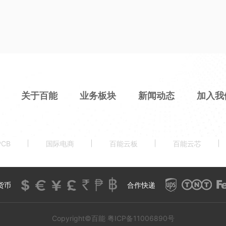
关于百能
业务板块
新闻动态
加入我
CB
国际电商
百能云板
百能云芯
货币
合作快递
Copyright©百能
粤ICP备11006890号