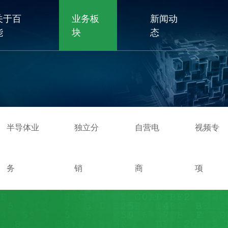
关于百
业务板
新闻动
能
块
态
半导体业
独立分
自营电
视频专
务
销
商
项